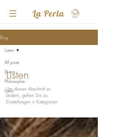
La Perla
Blog
Listen
All posts
Listen
Events
Philosophie
Um diesen Abschnitt zu
Listen
ändern, gehen Sie zu
Einstellungen > Kategorien